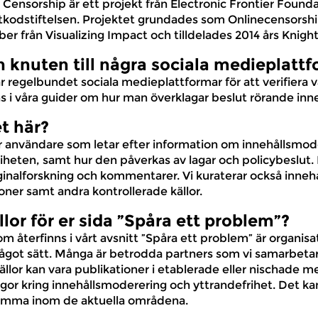
e Censorship är ett projekt från Electronic Frontier Fou
kodstiftelsen. Projektet grundades som Onlinecensorship.
er från Visualizing Impact och tilldelades 2014 års Knig
 knuten till några sociala medieplatt
r regelbundet sociala medieplattformar för att verifiera vå
 i våra guider om hur man överklagar beslut rörande inne
et här?
 för användare som letar efter information om innehållsmo
iheten, samt hur den påverkas av lagar och policybeslut.
ginalforskning och kommentarer. Vi kuraterar också inneh
oner samt andra kontrollerade källor.
ällor för er sida ”Spåra ett problem”?
om återfinns i vårt avsnitt ”Spåra ett problem” är organis
got sätt. Många är betrodda partners som vi samarbeta
ällor kan vara publikationer i etablerade eller nischade
ågor kring innehållsmoderering och yttrandefrihet. Det k
samma inom de aktuella områdena.