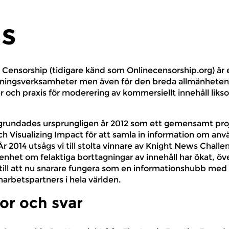
s
 Censorship (tidigare känd som Onlinecensorship.org) är e
vningsverksamheter men även för den breda allmänheten.
 och praxis för moderering av kommersiellt innehåll l
grundades ursprungligen år 2012 som ett gemensamt proj
h Visualizing Impact för att samla in information om anv
År 2014 utsågs vi till stolta vinnare av Knight News Challe
et om felaktiga borttagningar av innehåll har ökat, över
ill att nu snarare fungera som en informationshubb med o
marbetspartners i hela världen.
gor och svar