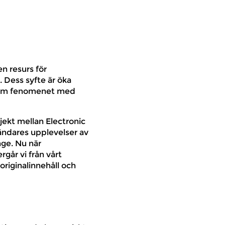
n resurs för
 Dess syfte är öka
iksom fenomenet med
ekt mellan Electronic
ändares upplevelser av
nge. Nu när
går vi från vårt
riginalinnehåll och