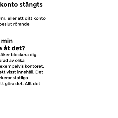
t konto stängts
rm, eller att ditt konto
 beslut rörande
i min
a åt det?
söker blockera dig.
rad av olika
 exempelvis kontoret,
ett visst innehåll. Det
kerar statliga
t göra det. Allt det