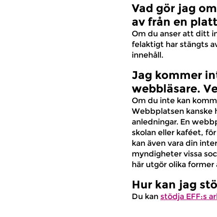
Vad gör jag om 
av från en plat
Om du anser att ditt in
felaktigt har stängts 
innehåll.
Jag kommer int
webbläsare. Ve
Om du inte kan komma å
Webbplatsen kanske ha
anledningar. En webbp
skolan eller kaféet, fö
kan även vara din inte
myndigheter vissa soci
här utgör olika former 
Hur kan jag stö
Du kan
stödja EFF:s a