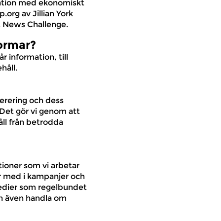
ndation med ekonomiskt
org av Jillian York
ht News Challenge.
formar?
r information, till
håll.
derering och dess
 Det gör vi genom att
åll från betrodda
ationer som vi arbetar
r med i kampanjer och
 medier som regelbundet
an även handla om