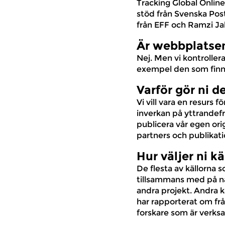
Tracking Global Onlin
stöd från Svenska Post
från EFF och Ramzi Jab
Är webbplatsen
Nej. Men vi kontrollera
exempel den som finns
Varför gör ni d
Vi vill vara en resurs
inverkan på yttrandefr
publicera vår egen ori
partners och publikati
Hur väljer ni k
De flesta av källorna s
tillsammans med på nå
andra projekt. Andra k
har rapporterat om fr
forskare som är verk