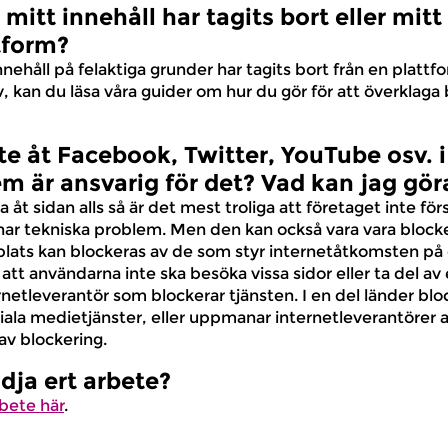
mitt innehåll har tagits bort eller mit
tform?
nehåll på felaktiga grunder har tagits bort från en plattfo
av, kan du läsa våra guider om hur du gör för att överklaga
e åt Facebook, Twitter, YouTube osv. 
m är ansvarig för det? Vad kan jag gör
t sidan alls så är det mest troliga att företaget inte för
r tekniska problem. Men den kan också vara vara blocke
lats kan blockeras av de som styr internetåtkomsten på
r att användarna inte ska besöka vissa sidor eller ta del av 
rnetleverantör som blockerar tjänsten. I en del länder bloc
ala medietjänster, eller uppmanar internetleverantörer at
av blockering.
dja ert arbete?
rbete här
.